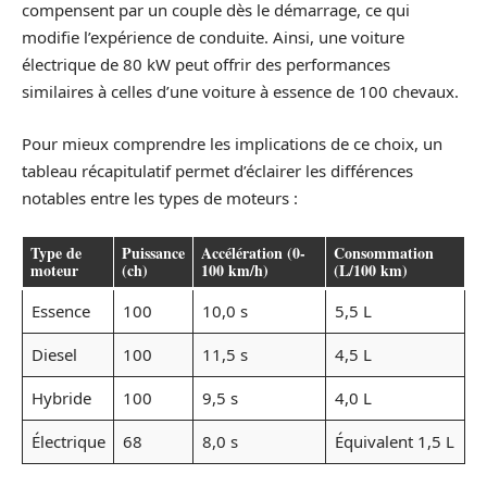
compensent par un couple dès le démarrage, ce qui
modifie l’expérience de conduite. Ainsi, une voiture
électrique de 80 kW peut offrir des performances
similaires à celles d’une voiture à essence de 100 chevaux.
Pour mieux comprendre les implications de ce choix, un
tableau récapitulatif permet d’éclairer les différences
notables entre les types de moteurs :
Type de
Puissance
Accélération (0-
Consommation
moteur
(ch)
100 km/h)
(L/100 km)
Essence
100
10,0 s
5,5 L
Diesel
100
11,5 s
4,5 L
Hybride
100
9,5 s
4,0 L
Électrique
68
8,0 s
Équivalent 1,5 L