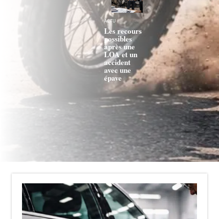
ACTU
Les recours
possibles
après une
LOA et un
accident
avec une
épave