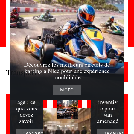
Boostez
Libérez
Découvrez les meilleurs circuits de
votre
votre
karting à Nice pour une expérience
Transport
Lire la suite
budget
créativit
inoubliable
avec la
é :
prime
décorati
MOTO
covoitur
on
age : ce
inventiv
que vous
e pour
devez
van
savoir
aménagé
TRANSPORT
TRANSPORT
TRANSPORT