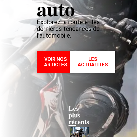
auto
Explorez la route et les
dernières tendances de
l’automobile.
VOIR NOS
LES
ARTICLES
ACTUALITÉS
Les
plus
récents