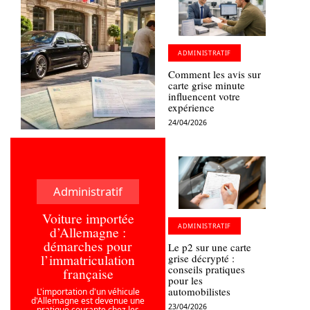
ADMINISTRATIF
Comment les avis sur
carte grise minute
influencent votre
expérience
24/04/2026
Administratif
Voiture importée
ADMINISTRATIF
d’Allemagne :
démarches pour
Le p2 sur une carte
l’immatriculation
grise décrypté :
conseils pratiques
française
pour les
automobilistes
L'importation d'un véhicule
d'Allemagne est devenue une
23/04/2026
pratique courante chez les