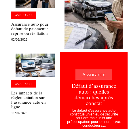
ASSURANCE
Assurance auto pour
défaut de paiement :
reprise ou résiliation
02/05/2026
Assurance
Défaut d’assurance
ASSURANCE
auto : quelles
Les impacts de la
démarches après
réglementation sur
constat
l’assurance auto en
ligne
Le défaut d’assurance auto
11/04/2026
constitue un enjeu de sécurité
routière majeur et une
préoccupation pour de nombreux
conducteurs.
…