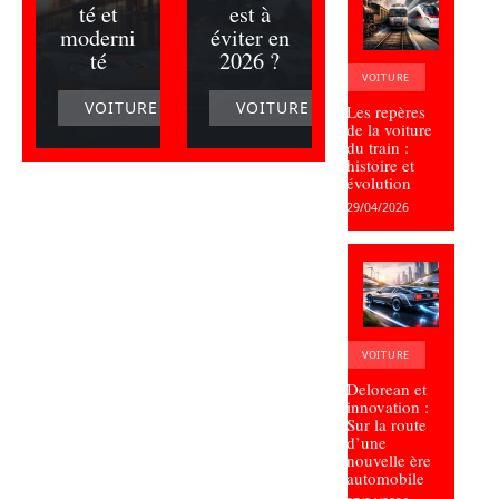
té et
est à
moderni
éviter en
té
2026 ?
VOITURE
VOITURE
VOITURE
Les repères
de la voiture
du train :
histoire et
évolution
29/04/2026
VOITURE
Delorean et
innovation :
Sur la route
d’une
nouvelle ère
automobile