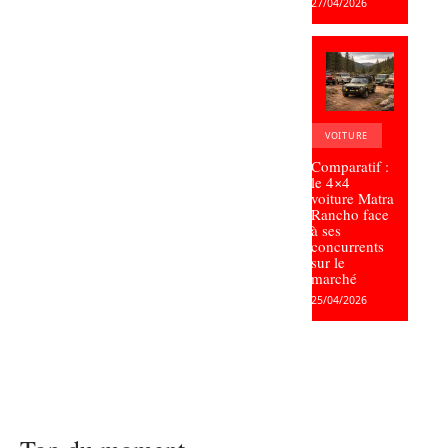
27/04/2026
VOITURE
Comparatif :
le 4×4
voiture Matra
Rancho face
à ses
concurrents
sur le
marché
25/04/2026