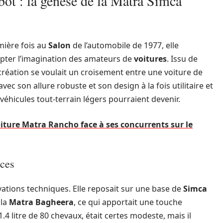
ot : la genèse de la Matra Simca
mière fois au
Salon
de l’automobile de 1977, elle
capter l’imagination des amateurs de
voitures
. Issu de
 création se voulait un croisement entre une voiture de
 avec son allure robuste et son design à la fois utilitaire et
 véhicules tout-terrain légers pourraient devenir.
oiture Matra Rancho face à ses concurrents sur le
ices
tions techniques. Elle reposait sur une base de
Simca
 la
Matra Bagheera
, ce qui apportait une touche
 1.4 litre de 80 chevaux, était certes modeste, mais il