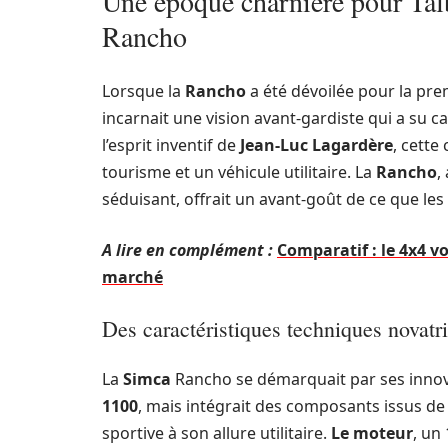
Une époque charnière pour Talb
Rancho
Lorsque la
Rancho
a été dévoilée pour la pre
incarnait une vision avant-gardiste qui a su 
l’esprit inventif de
Jean-Luc Lagardère
, cette
tourisme et un véhicule utilitaire. La
Rancho
,
séduisant, offrait un avant-goût de ce que les
A lire en complément :
Comparatif : le 4x4 v
marché
Des caractéristiques techniques novatr
La
Simca
Rancho se démarquait par ses innova
1100
, mais intégrait des composants issus de
sportive à son allure utilitaire.
Le moteur
, un