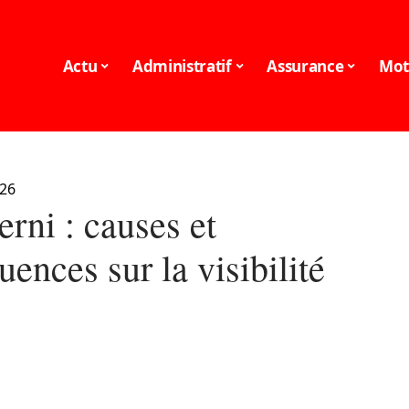
Actu
Administratif
Assurance
Mot
026
erni : causes et
ences sur la visibilité