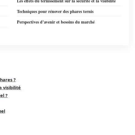
Les effets du ternissement sur la sécurité et la visibilité
Techniques pour rénover des phares ternis
Perspectives d’avenir et besoins du marché
phares ?
 visibilité
el ?
nel